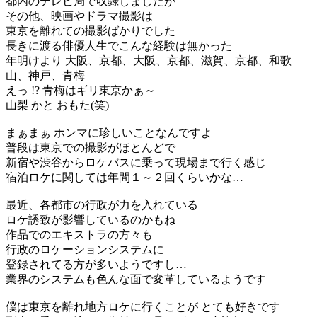
都内のテレビ局で収録しましたが
その他、映画やドラマ撮影は
東京を離れての撮影ばかりでした
長きに渡る俳優人生でこんな経験は無かった
年明けより 大阪、京都、大阪、京都、滋賀、京都、和歌
山、神戸、青梅
えっ !? 青梅はギリ東京かぁ～
山梨 かと おもた(笑)
まぁまぁ ホンマに珍しいことなんですよ
普段は東京での撮影がほとんどで
新宿や渋谷からロケバスに乗って現場まで行く感じ
宿泊ロケに関しては年間１～２回くらいかな…
最近、各都市の行政が力を入れている
ロケ誘致が影響しているのかもね
作品でのエキストラの方々も
行政のロケーションシステムに
登録されてる方が多いようですし…
業界のシステムも色んな面で変革しているようです
僕は東京を離れ地方ロケに行くことが とても好きです