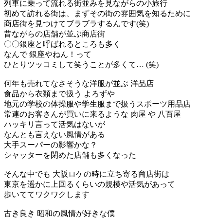
列車に乗って流れる街並みを見ながらの小旅行
初めて訪れる街は、まずその街の雰囲気を知るために
商店街を見つけてブラブラするんです(笑)
昔ながらの店舗が並ぶ商店街
〇〇銀座と呼ばれるところも多く
なんで 銀座やねん！って
ひとりツッコミして笑うことが多くて… (笑)
何年も売れてなさそうな洋服が並ぶ 洋品店
食品から衣類まで扱う よろずや
地元の学校の体操服や学生服まで扱うスポーツ用品店
常連のお客さんが買いに来るような 肉屋 や 八百屋
ハッキリ言って活気はないが
なんとも言えない風情がある
大手スーパーの影響かな？
シャッターを閉めた店舗も多くなった
そんな中でも 大阪ロケの時に立ち寄る商店街は
東京を遥かに上回るくらいの規模や活気があって
歩いててワクワクします
古き良き 昭和の風情が好きな僕