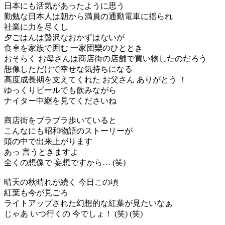
日本にも活気があったように思う
勤勉な日本人は朝から満員の通勤電車に揺られ
社業に力を尽くし
夕ごはんは贅沢なおかずはないが
食卓を家族で囲む 一家団欒のひととき
おそらく お母さんは商店街の店舗で買い物したのだろう
想像しただけで幸せな気持ちになる
高度成長期を支えてくれた お父さん ありがとう ！
ゆっくりビールでも飲みながら
ナイター中継を見てくださいね
商店街をブラブラ歩いていると
こんなにも昭和物語のストーリーが
頭の中で出来上がります
あっ 言うときますよ
全くの想像で 妄想ですから… (笑)
晴天の秋晴れが続く 今日この頃
紅葉も今が見ごろ
ライトアップされた幻想的な紅葉が見たいなぁ
じゃあ いつ行くの 今でしょ！ (笑) (笑)