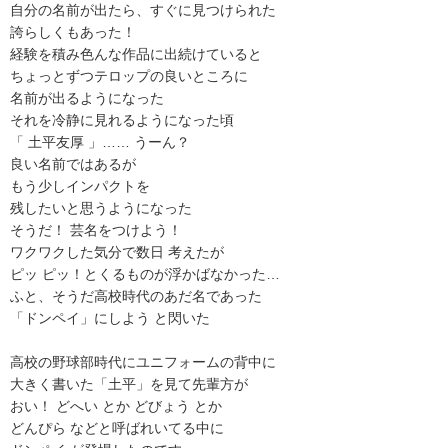
自分の名前が出たら、すぐに見つけられた
誇らしくもあった！
経験を積み色んな作品に出続けていると
ちょっとずつテロップの良いところに
名前が出るようになった
それを冷静に見れるようになった頃
「 土平友厚 」…… うーん？
良い名前ではあるが
もう少しインパクトを
残したいと思うようになった
そうだ！ 芸名をつけよう！
ワクワクした気分で数日 考えたが
ピッ ピッ！とくるものが浮かばなかった…
ふと、そうだ高校時代のあだ名であった
「ドンペイ」にしよう と閃いた
高校の野球部時代にユニフォームの背中に
大きく書いた「土平」を見て先輩方が
おい！ どへい とか どびょう とか
どんぴら などと呼ばれいてる中に