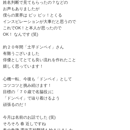
姓名判断で見てもらったの？などの
お声もありましたが
僕らの業界は ピッ ピッ！とくる
インスピレーションが大事だと思うので
これでOK！と本人が思ったので
OK！ なんです (笑)
約２０年間「土平ドンペイ」さん
有難うございました
俳優としてとても良い流れを作れたこと
嬉しく思っています！
心機一転、今後も「ドンペイ」として
コツコツと挑み続けます！
目標の「７０歳で名脇役｣に
「ドンペイ」で辿り着けるよう
頑張るのだ！
今月は名前のお話でした (笑)
そろそろ 春 近しですね