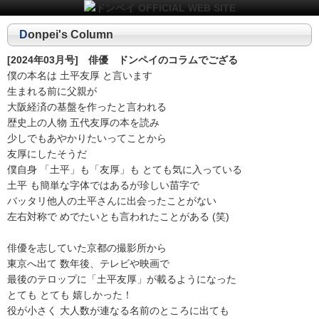
Donpei's Column
[2024年03月号] 俳優 ドンペイのコラムでござる
僕の本名は 土平友厚 と言います
生まれる前に父親が
大阪経済の基盤を作ったと言われる
歴史上の人物 五代友厚の本を読み
少しでもあやかりたいってことから
友厚にしたそうだ
僕自身 「土平」も「友厚」も とても気に入っている
土平 も簡単な字体ではあるが珍しい苗字で
バッタリ他人の土平さんに出会ったことがない
左右対称で めでたいとも言われたことがある (笑)
俳優を志していた京都の撮影所から
東京へ出て 数年後、テレビや映画で
最後のテロップに「土平友厚」が載るようになった
とても とても 嬉しかった！
役が小さく 大人数が連なる名前のところに出ても