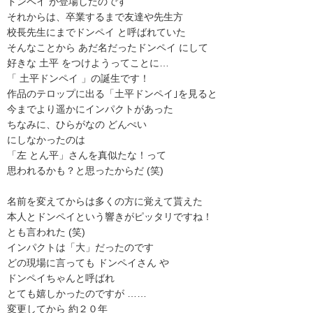
ドンペイ が登場したのです
それからは、卒業するまで友達や先生方
校長先生にまでドンペイ と呼ばれていた
そんなことから あだ名だったドンペイ にして
好きな 土平 をつけようってことに…
「 土平ドンペイ 」の誕生です！
作品のテロップに出る「土平ドンペイ｣を見ると
今までより遥かにインパクトがあった
ちなみに、ひらがなの どんぺい
にしなかったのは
「左 とん平」さんを真似たな！って
思われるかも？と思ったからだ (笑)
名前を変えてからは多くの方に覚えて貰えた
本人とドンペイという響きがピッタリですね！
とも言われた (笑)
インパクトは「大」だったのです
どの現場に言っても ドンペイさん や
ドンペイちゃんと呼ばれ
とても嬉しかったのですが ……
変更してから 約２０年