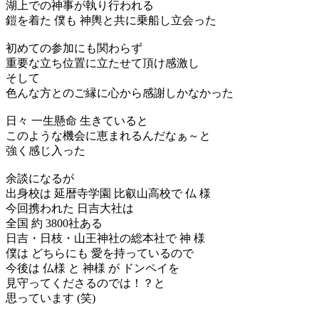
湖上での神事が執り行われる
鎧を着た 僕も 神輿と共に乗船し立会った
初めての参加にも関わらず
重要な立ち位置に立たせて頂け感激し
そして
色んな方とのご縁に心から感謝しかなかった
日々 一生懸命 生きていると
このような機会に恵まれるんだなぁ～と
強く感じ入った
余談になるが
出身校は 延暦寺学園 比叡山高校で 仏 様
今回携われた 日吉大社は
全国 約 3800社ある
日吉・日枝・山王神社の総本社で 神 様
僕は どちらにも 愛を持っているので
今後は 仏様 と 神様 が ドンペイを
見守ってくださるのでは！？と
思っています (笑)