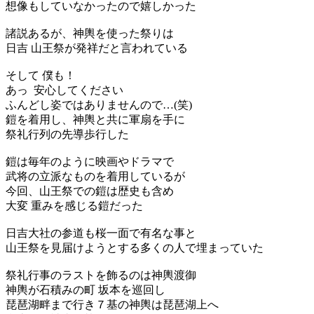
想像もしていなかったので嬉しかった
諸説あるが、神輿を使った祭りは
日吉 山王祭が発祥だと言われている
そして 僕も！
あっ 安心してください
ふんどし姿ではありませんので…(笑)
鎧を着用し、神輿と共に軍扇を手に
祭礼行列の先導歩行した
鎧は毎年のように映画やドラマで
武将の立派なものを着用しているが
今回、山王祭での鎧は歴史も含め
大変 重みを感じる鎧だった
日吉大社の参道も桜一面で有名な事と
山王祭を見届けようとする多くの人で埋まっていた
祭礼行事のラストを飾るのは神輿渡御
神輿が石積みの町 坂本を巡回し
琵琶湖畔まで行き７基の神輿は琵琶湖上へ